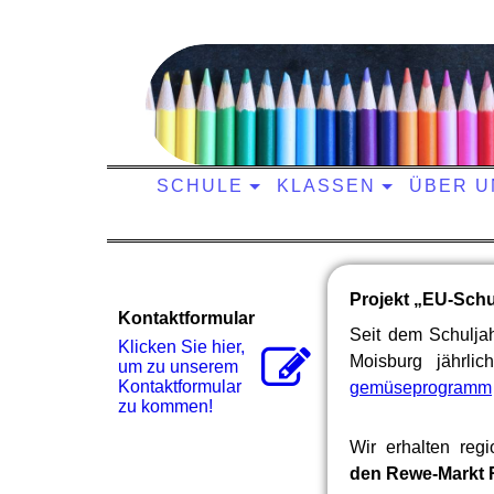
SCHULE
KLASSEN
ÜBER U
Projekt „EU-Sch
Kontaktformular
Seit dem Schulja
Klicken Sie hier,
Moisburg jährl
um zu unserem
Kon­takt­for­mu­lar
gemüseprogramm
zu kommen!
Wir erhalten reg
den Rewe-Markt 