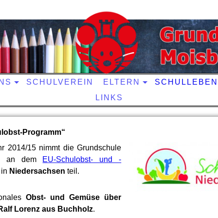
NS
SCHULVEREIN
ELTERN
SCHULLEBEN
LINKS
ulobst-Programm“
hr 2014/15 nimmt die Grundschule
ich an dem
EU-Schulobst- und -
in
Niedersachsen
teil.
ionales
Obst- und Gemüse über
Ralf Lorenz aus Buchholz
.