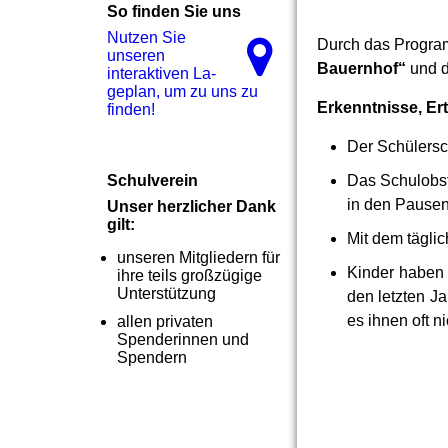
So finden Sie uns
Nutzen Sie
Durch das Progr
unseren
Bauernhof“
und 
interaktiven La­
ge­plan, um zu uns zu
Erkenntnisse, E
finden!
Der Schülersc
Schulverein
Das Schulobst
in den Pausen 
Unser herzlicher Dank
gilt:
Mit dem tägli
unseren Mitgliedern für
Kinder haben 
ihre teils großzügige
Unterstützung
den letzten J
es ihnen oft 
allen privaten
Spenderinnen und
Spendern